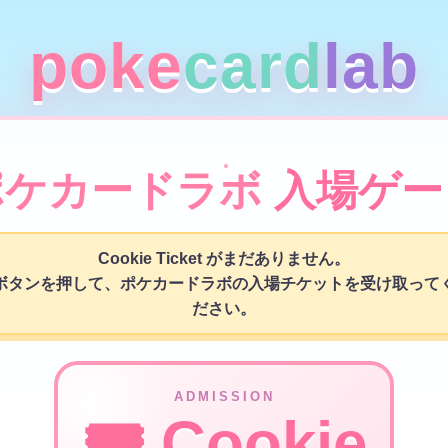
poke
card
lab
ポケカードラボ
入場ゲー
Cookie Ticket がまだありません。
ボタンを押して、ポケカードラボの入場チケットを受け取って
ださい。
ADMISSION
🎟️ Cookie