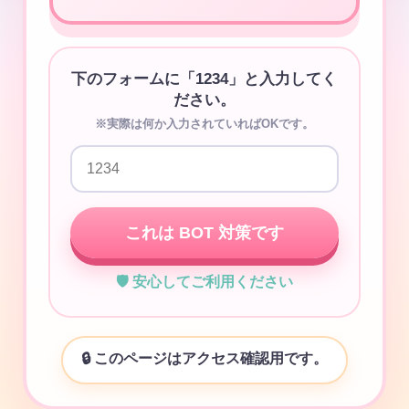
下のフォームに「1234」と入力してく
ださい。
※実際は何か入力されていればOKです。
これは BOT 対策です
🛡️ 安心してご利用ください
🔒 このページはアクセス確認用です。