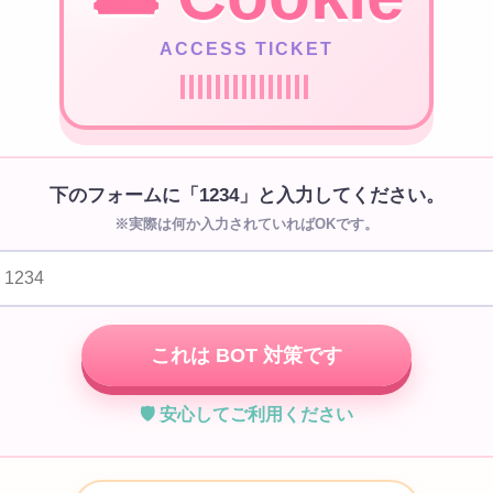
ACCESS TICKET
下のフォームに「1234」と入力してください。
※実際は何か入力されていればOKです。
これは BOT 対策です
🛡️ 安心してご利用ください