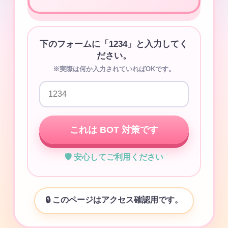
下のフォームに「1234」と入力してく
ださい。
※実際は何か入力されていればOKです。
これは BOT 対策です
🛡️ 安心してご利用ください
🔒 このページはアクセス確認用です。