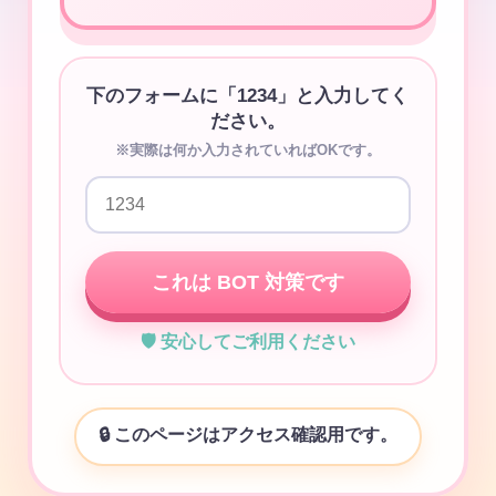
下のフォームに「1234」と入力してく
ださい。
※実際は何か入力されていればOKです。
これは BOT 対策です
🛡️ 安心してご利用ください
🔒 このページはアクセス確認用です。