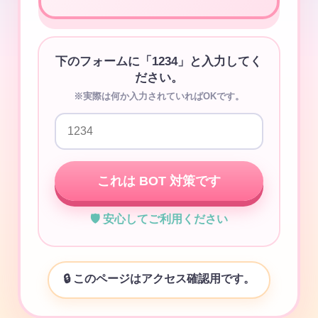
下のフォームに「1234」と入力してく
ださい。
※実際は何か入力されていればOKです。
これは BOT 対策です
🛡️ 安心してご利用ください
🔒 このページはアクセス確認用です。