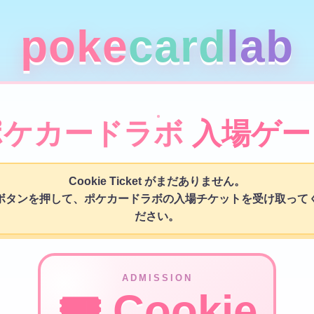
poke
card
lab
ポケカードラボ
入場ゲー
Cookie Ticket がまだありません。
ボタンを押して、ポケカードラボの入場チケットを受け取って
ださい。
ADMISSION
🎟️ Cookie