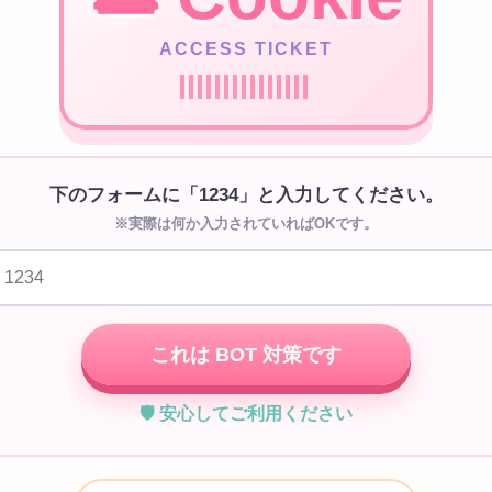
ACCESS TICKET
下のフォームに「1234」と入力してください。
※実際は何か入力されていればOKです。
これは BOT 対策です
🛡️ 安心してご利用ください