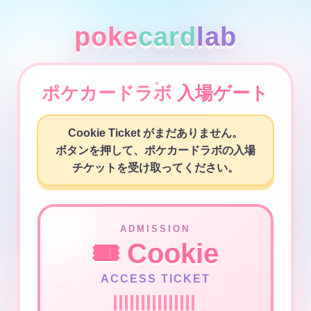
poke
card
lab
ポケカードラボ
入場ゲート
Cookie Ticket がまだありません。
ボタンを押して、ポケカードラボの入場
チケットを受け取ってください。
ADMISSION
🎟️ Cookie
ACCESS TICKET