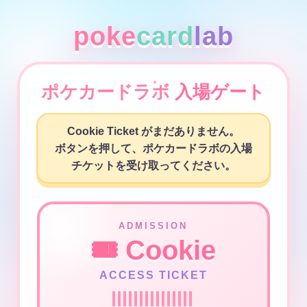
poke
card
lab
ポケカードラボ
入場ゲート
Cookie Ticket がまだありません。
ボタンを押して、ポケカードラボの入場
チケットを受け取ってください。
ADMISSION
🎟️ Cookie
ACCESS TICKET