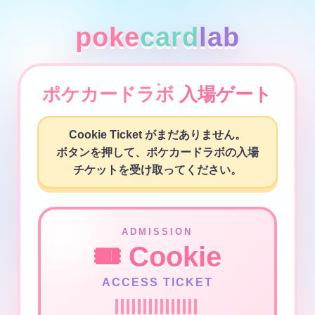
poke
card
lab
ポケカードラボ
入場ゲート
Cookie Ticket がまだありません。
ボタンを押して、ポケカードラボの入場
チケットを受け取ってください。
ADMISSION
🎟️ Cookie
ACCESS TICKET