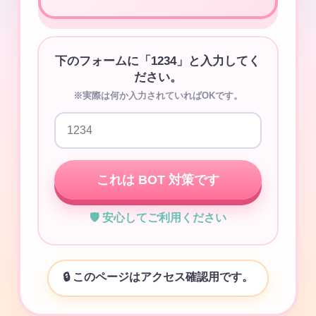
下のフォームに「1234」と入力してく
ださい。
※実際は何か入力されていればOKです。
これは BOT 対策です
🛡️ 安心してご利用ください
🔒 このページはアクセス確認用です。