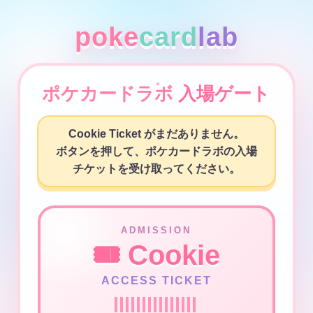
poke
card
lab
ポケカードラボ
入場ゲート
Cookie Ticket がまだありません。
ボタンを押して、ポケカードラボの入場
チケットを受け取ってください。
ADMISSION
🎟️ Cookie
ACCESS TICKET