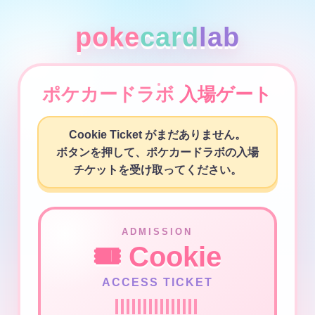
poke
card
lab
ポケカードラボ
入場ゲート
Cookie Ticket がまだありません。
ボタンを押して、ポケカードラボの入場
チケットを受け取ってください。
ADMISSION
🎟️ Cookie
ACCESS TICKET