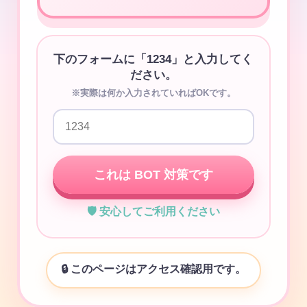
下のフォームに「1234」と入力してく
ださい。
※実際は何か入力されていればOKです。
これは BOT 対策です
🛡️ 安心してご利用ください
🔒 このページはアクセス確認用です。