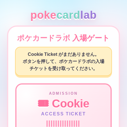
poke
card
lab
ポケカードラボ
入場ゲート
Cookie Ticket がまだありません。
ボタンを押して、ポケカードラボの入場
チケットを受け取ってください。
ADMISSION
🎟️ Cookie
ACCESS TICKET