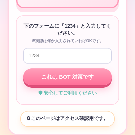
下のフォームに「1234」と入力してく
ださい。
※実際は何か入力されていればOKです。
これは BOT 対策です
🛡️ 安心してご利用ください
🔒 このページはアクセス確認用です。