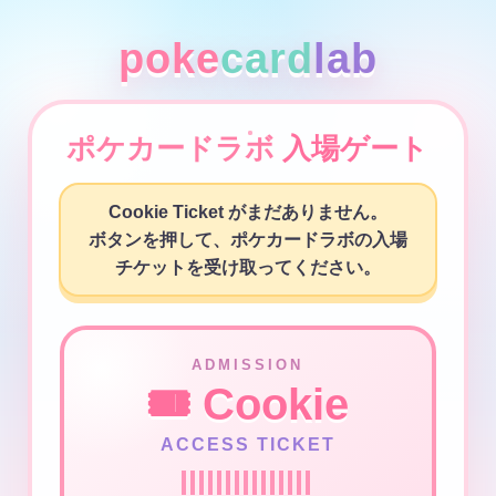
poke
card
lab
ポケカードラボ
入場ゲート
Cookie Ticket がまだありません。
ボタンを押して、ポケカードラボの入場
チケットを受け取ってください。
ADMISSION
🎟️ Cookie
ACCESS TICKET