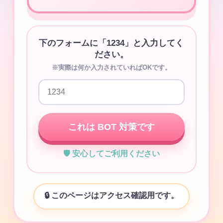
下のフォームに「1234」と入力してく
ださい。
※実際は何か入力されていればOKです。
これは BOT 対策です
🛡️ 安心してご利用ください
🔒 このページはアクセス確認用です。