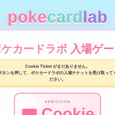
poke
card
lab
ポケカードラボ
入場ゲー
Cookie Ticket がまだありません。
ボタンを押して、ポケカードラボの入場チケットを受け取って
ださい。
ADMISSION
🎟️ Cookie