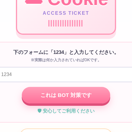
ACCESS TICKET
下のフォームに「1234」と入力してください。
※実際は何か入力されていればOKです。
これは BOT 対策です
🛡️ 安心してご利用ください