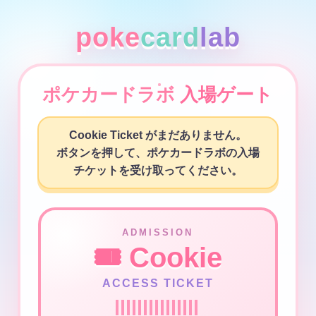
poke
card
lab
ポケカードラボ
入場ゲート
Cookie Ticket がまだありません。
ボタンを押して、ポケカードラボの入場
チケットを受け取ってください。
ADMISSION
🎟️ Cookie
ACCESS TICKET