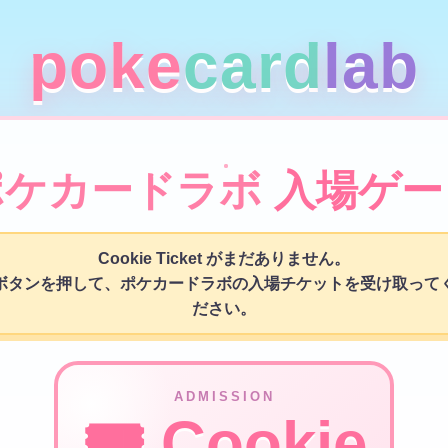
poke
card
lab
ポケカードラボ
入場ゲー
Cookie Ticket がまだありません。
ボタンを押して、ポケカードラボの入場チケットを受け取って
ださい。
ADMISSION
🎟️ Cookie