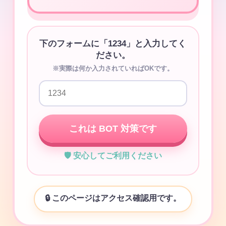
下のフォームに「1234」と入力してく
ださい。
※実際は何か入力されていればOKです。
これは BOT 対策です
🛡️ 安心してご利用ください
🔒 このページはアクセス確認用です。