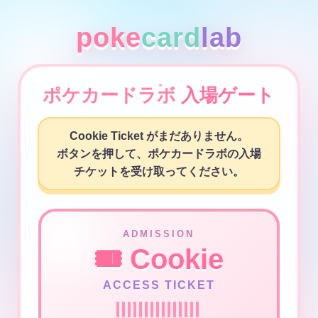
poke
card
lab
ポケカードラボ
入場ゲート
Cookie Ticket がまだありません。
ボタンを押して、ポケカードラボの入場
チケットを受け取ってください。
ADMISSION
🎟️ Cookie
ACCESS TICKET