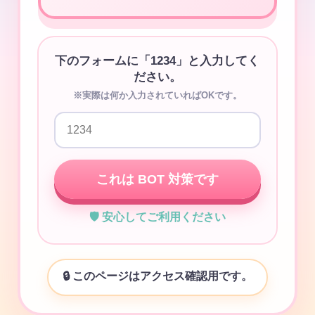
下のフォームに「1234」と入力してく
ださい。
※実際は何か入力されていればOKです。
これは BOT 対策です
🛡️ 安心してご利用ください
🔒 このページはアクセス確認用です。